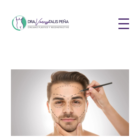
Dra Vanessa Talis Pena
Plastic Surgery